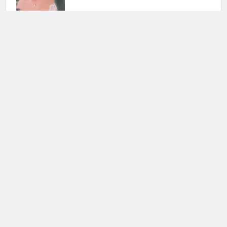
Giulia Salemi sempre in prima
linea per i diritti delle donne: il suo
appello
20 Gennaio 2026 • 21:33
Fabrizio Corona accende una
nuova bufera: le parole del re dei
paparazzi
12 Gennaio 2026 • 10:02