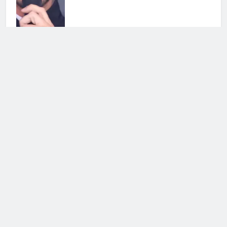
Licia Colò contro gli haters: la
conduttrice è stata discriminata
5 Agosto 2026 • 11:53
Soraya chiarisce tutto su Cristian:
cosa succede tra i due