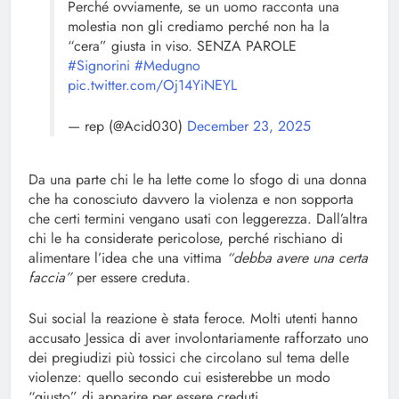
Perché ovviamente, se un uomo racconta una
molestia non gli crediamo perché non ha la
“cera” giusta in viso. SENZA PAROLE
#Signorini
#Medugno
pic.twitter.com/Oj14YiNEYL
— rep (@Acid030)
December 23, 2025
Da una parte chi le ha lette come lo sfogo di una donna
che ha conosciuto davvero la violenza e non sopporta
che certi termini vengano usati con leggerezza. Dall’altra
chi le ha considerate pericolose, perché rischiano di
alimentare l’idea che una vittima
“debba avere una certa
faccia”
per essere creduta.
Sui social la reazione è stata feroce. Molti utenti hanno
accusato Jessica di aver involontariamente rafforzato uno
dei pregiudizi più tossici che circolano sul tema delle
violenze: quello secondo cui esisterebbe un modo
“giusto” di apparire per essere creduti.