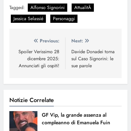
Tagged:
Alfonso Signorini
AttualitÃ
Jessica Selassié
Personaggi
Navigazione
Previous:
Next:
articoli
Spoiler Verissimo 28
Davide Donadei torna
dicembre 2025:
sul Caso Signorini: le
Annunciati gli ospiti!
sue parole
Notizie Correlate
GF Vip, la grande assenza al
compleanno di Emanuela Fuin