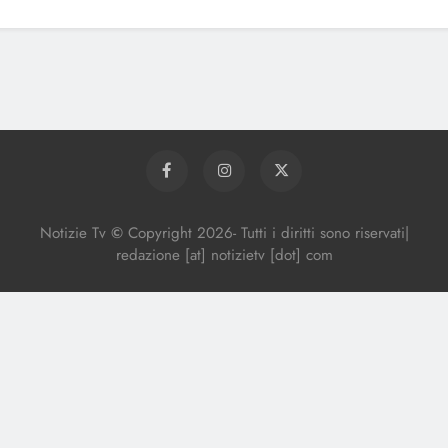
Notizie Tv
©
Copy
right
2026- Tutti i diritti sono riservati|
redazione [at] notizietv [dot] com