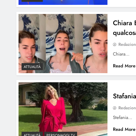
Chiara B
qualco
Redazio
Chiara…
Read More
ATTUALITÀ
Stafania
Redazio
Stefania…
Read More
ATTUALITÀ
PERSONAGGI TV