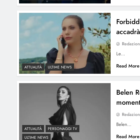
Forbidd
accadr
Redazio
Le…
Read More
ATTUALITÀ
ULTIME NEWS
Belen R
momento
Redazio
Belen…
ATTUALITÀ
PERSONAGGI TV
Read More
ULTIME NEWS