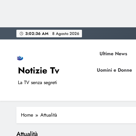
Skip
3:02:37 AM
8 Agosto 2026
to
content
Ultime News
Notizie Tv
Uomini e Donne
La TV senza segreti
Home
Attualità
Attualità