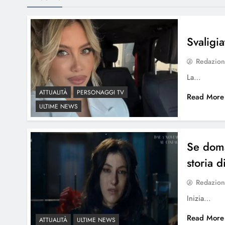
Svaligia
Redazio
La…
ATTUALITÀ
PERSONAGGI TV
Read More
ULTIME NEWS
Se doman
storia d
Redazio
Inizia…
Read More
ATTUALITÀ
ULTIME NEWS