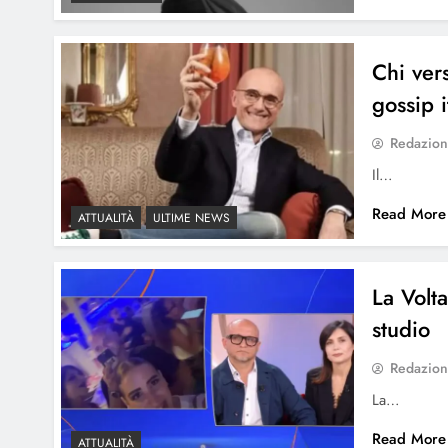
Chi vers
gossip i
Redazio
Il…
Read More
ATTUALITÀ
ULTIME NEWS
La Volt
studio
Redazio
La…
Read More
ATTUALITÀ