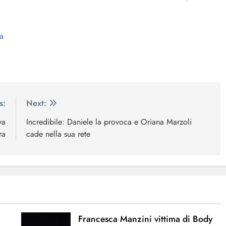
a
s:
Next:
va
Incredibile: Daniele la provoca e Oriana Marzoli
ra
cade nella sua rete
Francesca Manzini vittima di Body