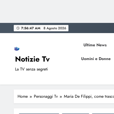
Skip
7:56:48 AM
8 Agosto 2026
to
content
Ultime News
Notizie Tv
Uomini e Donne
La TV senza segreti
Home
Personaggi Tv
Maria De Filippi, come tras