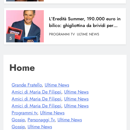
L’Eredità Summer, 190.000 euro in
bilico: ghigliottina da brividi per
Erika
PROGRAMMI TV
ULTIME NEWS
5
Gaetano Fidanzati dice no al
Home
Grande Fratello Vip: dietro la scelta
c’entra Belen Rodriguez?
GOSSIP
PERSONAGGI TV
6
Grande Fratello
, 
Ultime News
Amici di Maria De Filippi
, 
Ultime News
Amici di Maria De Filippi
, 
Ultime News
Francesca Manzini vittima di Body
Amici di Maria De Filippi
, 
Ultime News
Shaming: il dramma del passato
Programmi tv
, 
Ultime News
GOSSIP
ULTIME NEWS
Gossip
, 
Personaggi Tv
, 
Ultime News
7
Gossip
, 
Ultime News