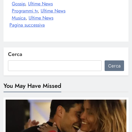
Gossip
, 
Ultime News
Programmi tv
, 
Ultime News
Elenoire Ferruzzi contro Stefano De
Martino: la critica riguarda Sanremo
Musica
, 
Ultime News
Pagina successiva
GOSSIP
ULTIME NEWS
8
Grande Fratello Vip, Helena e Javier
Cerca
si sono lasciati? La verità
Cerca
GRANDE FRATELLO
ULTIME NEWS
1
You May Have Missed
Amici, la coppia è scoppiata: la
rivelazione
AMICI DI MARIA DE FILIPPI
ULTIME NEWS
2