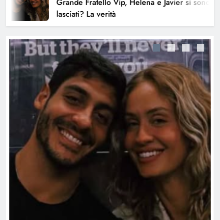
Grande Fratello Vip, Helena e Javier si sono
lasciati? La verità
L’Eredità Summer, 190.000 euro in
bilico: ghigliottina da brividi per
Erika
PROGRAMMI TV
ULTIME NEWS
5
Gaetano Fidanzati dice no al
Grande Fratello Vip: dietro la scelta