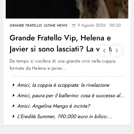
c’entra Belen Rodriguez?
GOSSIP
PERSONAGGI TV
6
9 Agosto 2026 • 00:22
GRANDE FRATELLO
ULTIME NEWS
Francesca Manzini vittima di Body
Grande Fratello Vip, Helena e
Shaming: il dramma del passato
Javier si sono lasciati? La verità
GOSSIP
ULTIME NEWS
7
Da tempo si vocifera di una grande crisi nella coppia
formata da Helena e Javier…
Elenoire Ferruzzi contro Stefano De
Martino: la critica riguarda Sanremo
Amici, la coppia è scoppiata: la rivelazione
GOSSIP
ULTIME NEWS
Amici, paura per il ballerino: cosa è successo allo
8
storico danzatore
Amici: Angelina Mango è incinta?
L’Eredità Summer, 190.000 euro in bilico:
Grande Fratello Vip, Helena e Javier
ghigliottina da brividi per Erika
si sono lasciati? La verità
GRANDE FRATELLO
ULTIME NEWS