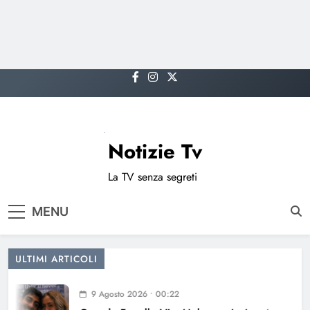
Skip
to
content
Notizie Tv
La TV senza segreti
MENU
ULTIMI ARTICOLI
9 Agosto 2026 • 00:22