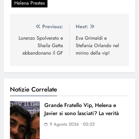
Helena Prestes
Navigazione
Previous:
Next:
articoli
Lorenzo Spolverato e
Eva Grimaldi e
Shaila Gatta
Stefania Orlando nel
abbandonano il GF
mirino della vip!
Notizie Correlate
Grande Fratello Vip, Helena e
Javier si sono lasciati? La verità
9 Agosto 2026 • 00:22