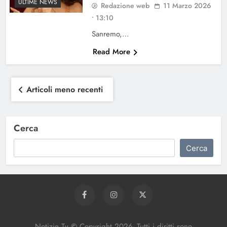
ULTIME NEWS
Redazione web
11 Marzo 2026
• 13:10
Sanremo,…
Read More
Navigazione
Articoli meno recenti
articoli
Cerca
Cerca
Notizie Tv
©
Copy
right
2026- Tutti i diritti sono