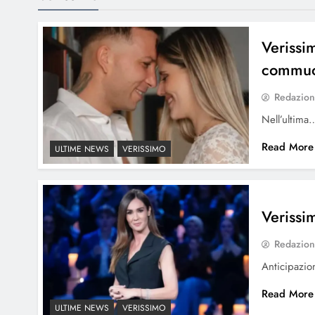
Verissi
commuov
Redazio
Nell’ultima
Read More
ULTIME NEWS
VERISSIMO
Verissi
Redazio
Anticipazi
Read More
ULTIME NEWS
VERISSIMO