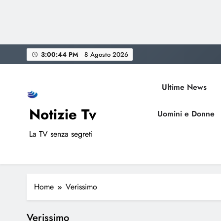
Skip
3:00:45 PM
8 Agosto 2026
to
content
Ultime News
Notizie Tv
Uomini e Donne
La TV senza segreti
Home
Verissimo
Verissimo