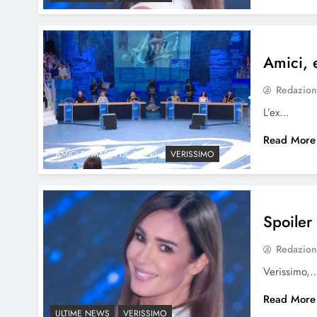
Amici, e
Redazio
L’ex…
Read More
AMICI DI MARIA DE FILIPPI
VERISSIMO
Spoiler
Redazio
Verissimo,
Read More
ULTIME NEWS
VERISSIMO