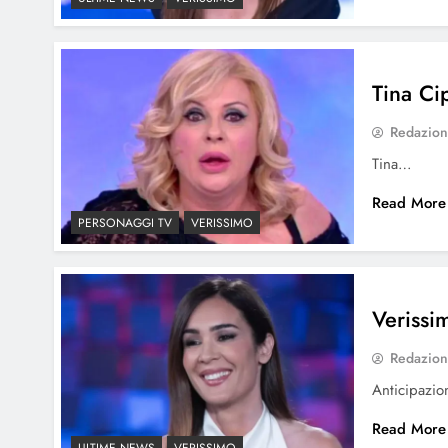
Tina Cip
Redazio
Tina…
Read More
PERSONAGGI TV
VERISSIMO
Verissi
Redazio
Anticipazi
Read More