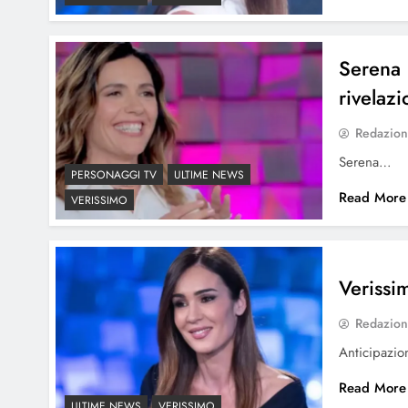
Serena R
rivelaz
Redazio
Serena…
PERSONAGGI TV
ULTIME NEWS
Read More
VERISSIMO
Verissi
Redazio
Anticipazi
Read More
ULTIME NEWS
VERISSIMO