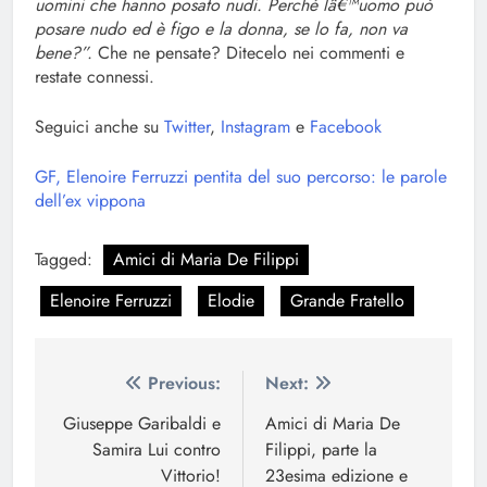
uomini che hanno posato nudi. Perché lâ€™uomo può
posare nudo ed è figo e la donna, se lo fa, non va
bene?”.
Che ne pensate? Ditecelo nei commenti e
restate connessi.
Seguici anche su
Twitter
,
Instagram
e
Facebook
GF, Elenoire Ferruzzi pentita del suo percorso: le parole
dell’ex vippona
Tagged:
Amici di Maria De Filippi
Elenoire Ferruzzi
Elodie
Grande Fratello
Navigazione
Previous:
Next:
articoli
Giuseppe Garibaldi e
Amici di Maria De
Samira Lui contro
Filippi, parte la
Vittorio!
23esima edizione e