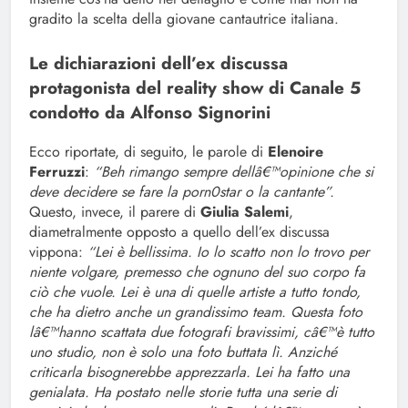
gradito la scelta della giovane cantautrice italiana.
Le dichiarazioni dell’ex discussa
protagonista del reality show di Canale 5
condotto da Alfonso Signorini
Ecco riportate, di seguito, le parole di
Elenoire
Ferruzzi
:
“Beh rimango sempre dellâ€™opinione che si
deve decidere se fare la porn0star o la cantante”.
Questo, invece, il parere di
Giulia Salemi
,
diametralmente opposto a quello dell’ex discussa
vippona:
“Lei è bellissima. Io lo scatto non lo trovo per
niente volgare, premesso che ognuno del suo corpo fa
ciò che vuole. Lei è una di quelle artiste a tutto tondo,
che ha dietro anche un grandissimo team. Questa foto
lâ€™hanno scattata due fotografi bravissimi, câ€™è tutto
uno studio, non è solo una foto buttata lì. Anziché
criticarla bisognerebbe apprezzarla. Lei ha fatto una
genialata. Ha postato nelle storie tutta una serie di