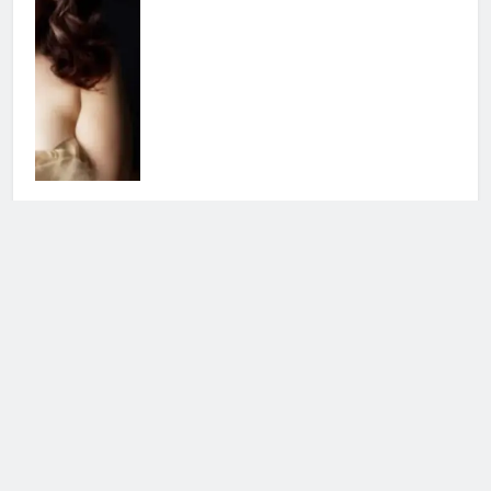
Elenoire Ferruzzi contro Stefano
De Martino: la critica riguarda
Sanremo
7 Agosto 2026 • 12:32