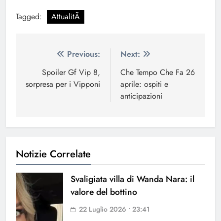
Tagged:
AttualitÃ
Navigazione
Previous:
Next:
articoli
Spoiler Gf Vip 8,
Che Tempo Che Fa 26
sorpresa per i Vipponi
aprile: ospiti e
anticipazioni
Notizie Correlate
Svaligiata villa di Wanda Nara: il
valore del bottino
22 Luglio 2026 • 23:41