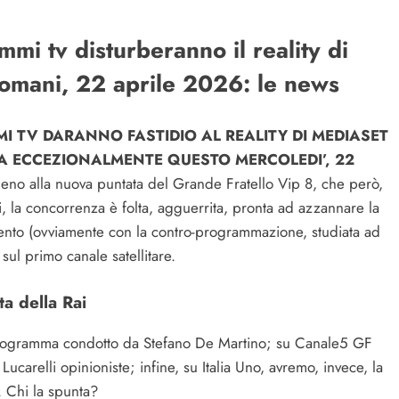
mi tv disturberanno il reality di
domani, 22 aprile 2026: le news
MI TV DARANNO FASTIDIO AL REALITY DI MEDIASET
TA ECCEZIONALMENTE QUESTO MERCOLEDI’, 22
o alla nuova puntata del Grande Fratello Vip 8, che però,
ti, la concorrenza è folta, agguerrita, pronta ad azzannare la
omento (ovviamente con la contro-programmazione, studiata ad
ul primo canale satellitare.
a della Rai
, programma condotto da Stefano De Martino; su Canale5 GF
ucarelli opinioniste; infine, su Italia Uno, avremo, invece, la
. Chi la spunta?