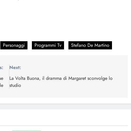
Personaggi
Programmi Tv
Stefano De Martino
s:
Next:
ue
La Volta Buona, il dramma di Margaret sconvolge lo
le
studio