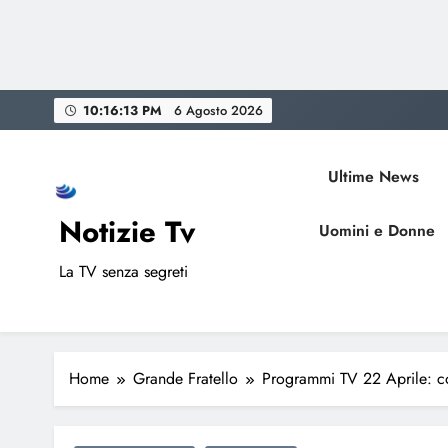
Skip
10:16:14 PM
6 Agosto 2026
to
content
Ultime News
Notizie Tv
Uomini e Donne
La TV senza segreti
Home
Grande Fratello
Programmi TV 22 Aprile: co