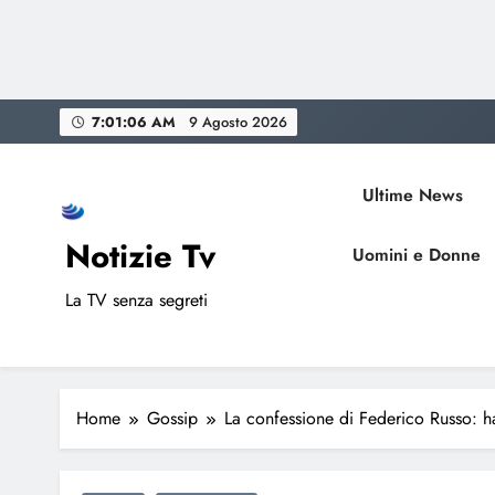
Skip
7:01:07 AM
9 Agosto 2026
to
content
Ultime News
Notizie Tv
Uomini e Donne
La TV senza segreti
Home
Gossip
La confessione di Federico Russo: h