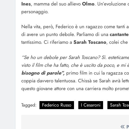
Ines
, mamma del suo allievo
Olmo
. Un’evoluzione 
personaggio.
Nella vita, però, Federico è un ragazzo come tanti alt
di avere un punto debole. Parliamo di una
cantante
tantissimo. Ci riferiamo a
Sarah Toscano
, colei che
“Se ho un debole per Sarah Toscano? Sì. esteticame
visto il film che ha fatto, che è uscito da poco, e mi 
bisogno di parole”,
primo film in cui la ragazza 
coppia davvero talentuosa. Chissà se Sarah avrà le
questo giovane attore con una carriera molto promet
Tagged:
Federico Russo
I Cesaroni
Sarah To
Navigazione
P