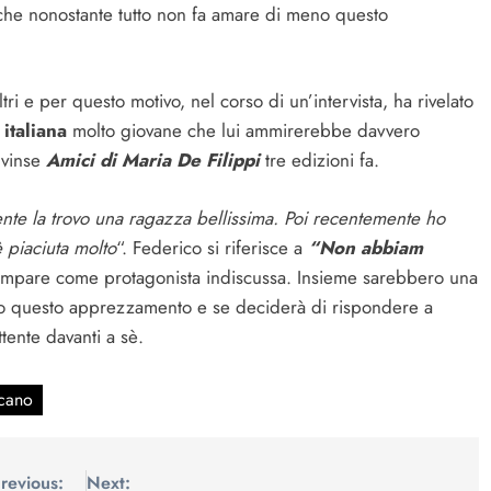
che nonostante tutto non fa amare di meno questo
ri e per questo motivo, nel corso di un’intervista, ha rivelato
 italiana
molto giovane che lui ammirerebbe davvero
 vinse
Amici di Maria De Filippi
tre edizioni fa.
nte la trovo una ragazza bellissima. Poi recentemente ho
è piaciuta molto
“. Federico si riferisce a
“Non abbiam
compare come protagonista indiscussa. Insieme sarebbero una
tto questo apprezzamento e se deciderà di rispondere a
tente davanti a sè.
scano
revious:
Next: