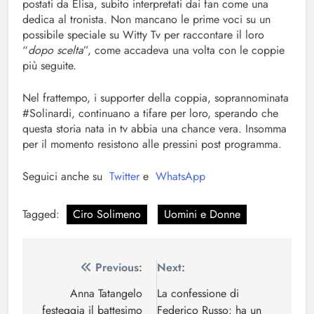
postati da Elisa, subito interpretati dai fan come una
dedica al tronista. Non mancano le prime voci su un
possibile speciale su Witty Tv per raccontare il loro
“
dopo scelta
”, come accadeva una volta con le coppie
più seguite.
Nel frattempo, i supporter della coppia, soprannominata
#Solinardi, continuano a tifare per loro, sperando che
questa storia nata in tv abbia una chance vera. Insomma
per il momento resistono alle pressini post programma.
Seguici anche su
Twitter
e
WhatsApp
Tagged:
Ciro Solimeno
Uomini e Donne
Navigazione
Previous:
Next:
articoli
Anna Tatangelo
La confessione di
festeggia il battesimo
Federico Russo: ha un