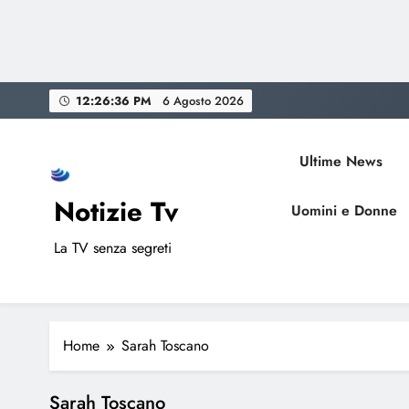
Skip
12:26:37 PM
6 Agosto 2026
to
content
Ultime News
Notizie Tv
Uomini e Donne
La TV senza segreti
Home
Sarah Toscano
Sarah Toscano