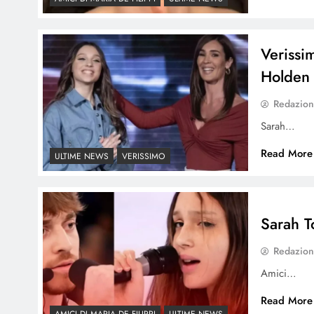
Verissi
Holden
Redazio
Sarah…
Read More
ULTIME NEWS
VERISSIMO
Sarah T
Redazio
Amici…
Read More