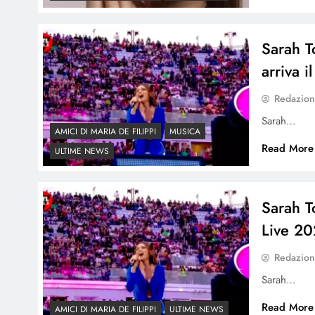
Sarah T
arriva i
Redazio
Sarah…
AMICI DI MARIA DE FILIPPI
MUSICA
Read More
ULTIME NEWS
Sarah T
Live 2
Redazio
Sarah…
Read More
AMICI DI MARIA DE FILIPPI
ULTIME NEWS