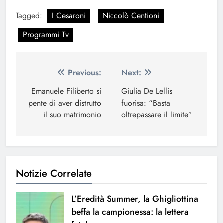
Tagged:
I Cesaroni
Niccolò Centioni
Programmi Tv
Navigazione
Previous:
Next:
articoli
Emanuele Filiberto si
Giulia De Lellis
pente di aver distrutto
fuorisa: “Basta
il suo matrimonio
oltrepassare il limite”
Notizie Correlate
L’Eredità Summer, la Ghigliottina
beffa la campionessa: la lettera