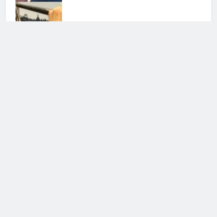
Eurovision 2026, Marcello
Sacchetta risponde all’accuse di
plagio di Giuliano Peparini
16 Maggio 2026 • 19:49
Sal Da Vinci: il parere di Giuliano
Peparini