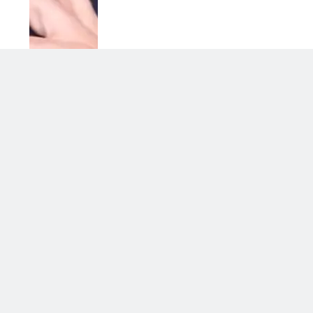
Soraya chiarisce tutto su Cristian:
cosa succede tra i due
3 Agosto 2026 • 23:24