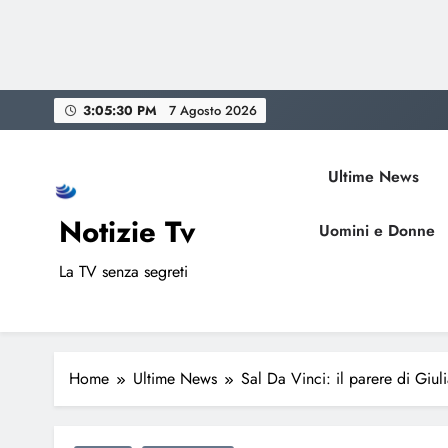
Skip
3:05:31 PM
7 Agosto 2026
to
content
Ultime News
Notizie Tv
Uomini e Donne
La TV senza segreti
Home
Ultime News
Sal Da Vinci: il parere di Giul