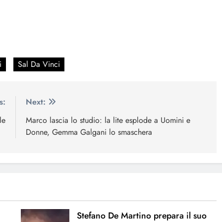
i
Sal Da Vinci
s:
Next:
le
Marco lascia lo studio: la lite esplode a Uomini e
Donne, Gemma Galgani lo smaschera
Stefano De Martino prepara il suo