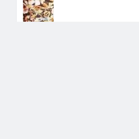
Licia Colò contro gli haters: la
conduttrice è stata discriminata
5 Agosto 2026 • 11:53