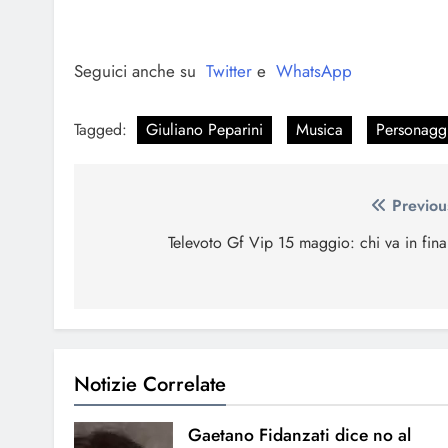
Seguici anche su
Twitter
e
WhatsApp
Tagged:
Giuliano Peparini
Musica
Personagg
Navigazione
Previou
articoli
Televoto Gf Vip 15 maggio: chi va in fina
Notizie Correlate
Gaetano Fidanzati dice no al