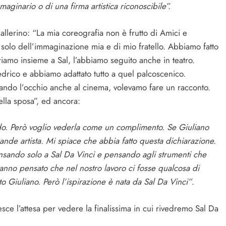
ginario o di una firma artistica riconoscibile”.
 ballerino: “La mia coreografia non è frutto di Amici e
olo dell’immaginazione mia e di mio fratello. Abbiamo fatto
oriamo insieme a Sal, l’abbiamo seguito anche in teatro.
iedrico e abbiamo adattato tutto a quel palcoscenico.
zando l’occhio anche al cinema, volevamo fare un racconto.
 della sposa”, ed ancora:
rdo. Però voglio vederla come un complimento. Se Giuliano
ande artista. Mi spiace che abbia fatto questa dichiarazione.
sando solo a Sal Da Vinci e pensando agli strumenti che
nno pensato che nel nostro lavoro ci fosse qualcosa di
to Giuliano. Però l’ispirazione è nata da Sal Da Vinci”
.
ce l’attesa per vedere la finalissima in cui rivedremo Sal Da