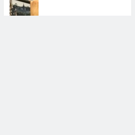
Eurovision 2026, Sal Da Vinci
canta “Per sempre si”: boato di
applausi alla Wiener Stadthalle di
Vienna
16 Maggio 2026 • 23:36
Sal Da Vinci: il parere di Giuliano
Peparini