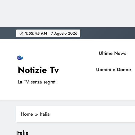
Skip
1:55:46 AM
7 Agosto 2026
to
content
Ultime News
Notizie Tv
Uomini e Donne
La TV senza segreti
Home
Italia
Italia