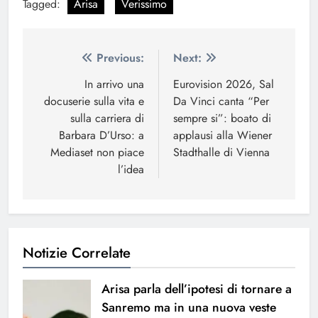
Tagged:
Arisa
Verissimo
Navigazione
Previous:
Next:
articoli
In arrivo una
Eurovision 2026, Sal
docuserie sulla vita e
Da Vinci canta “Per
sulla carriera di
sempre si”: boato di
Barbara D’Urso: a
applausi alla Wiener
Mediaset non piace
Stadthalle di Vienna
l’idea
Notizie Correlate
Arisa parla dell’ipotesi di tornare a
Sanremo ma in una nuova veste