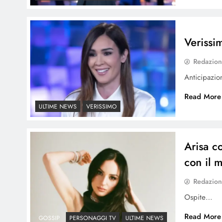
Verissi
Redazio
Anticipazi
Read More
ULTIME NEWS
VERISSIMO
Arisa c
con il 
Redazio
Ospite…
Read More
GOSSIP
PERSONAGGI TV
ULTIME NEWS