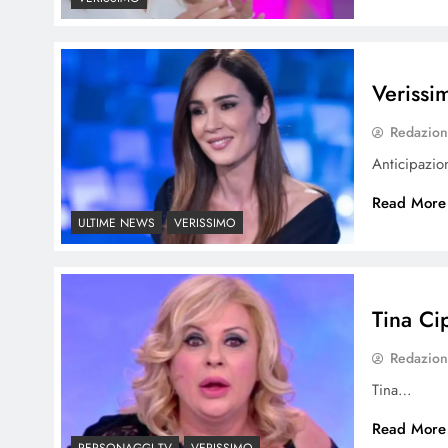
Verissi
Redazio
Anticipazi
Read More
ULTIME NEWS
VERISSIMO
Tina Cip
Redazio
Tina…
Read More