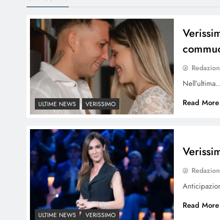
Verissi
commuov
Redazio
Nell’ultima
Read More
ULTIME NEWS
VERISSIMO
Verissi
Redazio
Anticipazi
Read More
ULTIME NEWS
VERISSIMO