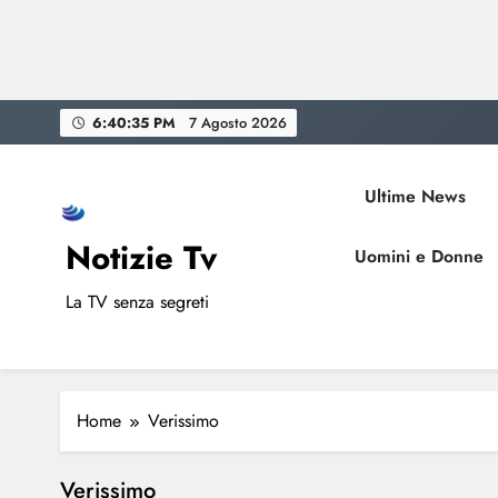
Skip
6:40:35 PM
7 Agosto 2026
to
content
Ultime News
Notizie Tv
Uomini e Donne
La TV senza segreti
Home
Verissimo
Verissimo