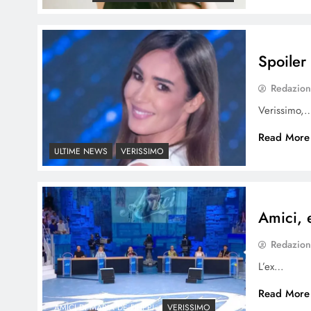
Spoiler
Redazio
Verissimo,
Read More
ULTIME NEWS
VERISSIMO
Amici, e
Redazio
L’ex…
Read More
AMICI DI MARIA DE FILIPPI
VERISSIMO