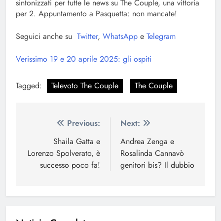
sintonizzati per tutte le news su The Couple, una vittoria
per 2. Appuntamento a Pasquetta: non mancate!
Seguici anche su
Twitter
,
WhatsApp
e
Telegram
Verissimo 19 e 20 aprile 2025: gli ospiti
Tagged:
Televoto The Couple
The Couple
Navigazione
Previous:
Next:
articoli
Shaila Gatta e
Andrea Zenga e
Lorenzo Spolverato, è
Rosalinda Cannavò
successo poco fa!
genitori bis? Il dubbio