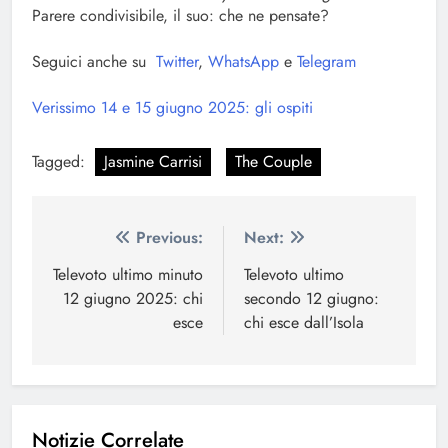
Parere condivisibile, il suo: che ne pensate?
Seguici anche su
Twitter
,
WhatsApp
e
Telegram
Verissimo 14 e 15 giugno 2025: gli ospiti
Tagged:
Jasmine Carrisi
The Couple
Navigazione
Previous:
Next:
articoli
Televoto ultimo minuto
Televoto ultimo
12 giugno 2025: chi
secondo 12 giugno:
esce
chi esce dall’Isola
Notizie Correlate