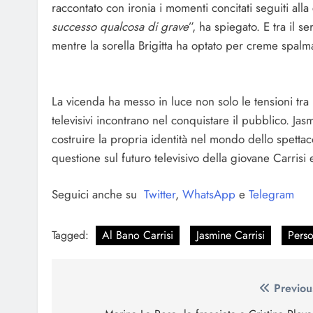
raccontato con ironia i momenti concitati seguiti all
successo qualcosa di grave
”, ha spiegato. E tra il se
mentre la sorella Brigitta ha optato per creme spalma
La vicenda ha messo in luce non solo le tensioni tra
televisivi incontrano nel conquistare il pubblico. Jas
costruire la propria identità nel mondo dello spettac
questione sul futuro televisivo della giovane Carrisi 
Seguici anche su
Twitter
,
WhatsApp
e
Telegram
Tagged:
Al Bano Carrisi
Jasmine Carrisi
Pers
Navigazione
Previou