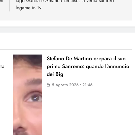
ni
Iago Garcia e Amanda Lecciso, la verità sul loro
legame in Tv
Stefano De Martino prepara il suo
lta
primo Sanremo: quando l’annuncio
dei Big
5 Agosto 2026 • 21:46