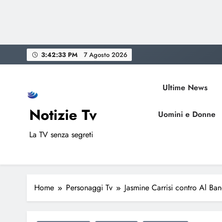
Skip
3:42:34 PM
7 Agosto 2026
to
content
Ultime News
Notizie Tv
Uomini e Donne
La TV senza segreti
Home
Personaggi Tv
Jasmine Carrisi contro Al Bano