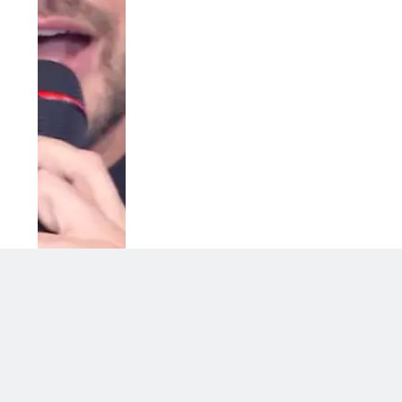
Soraya chiarisce tutto su Cristian: