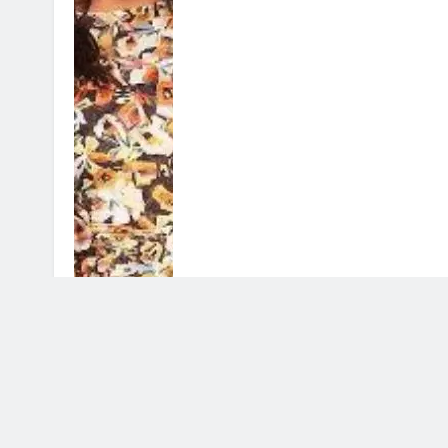
Licia Colò contro gli haters: la