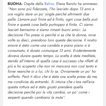
BUONA-
Ospite della
Balivo,
Elena Barolo ha ammesso:
“Non sono più fidanzata, l’ho lasciato dopo 13 anni e
ora voglio stare un po’ single perché altrimenti due
palle. L’amore può finire ed è finito, ogni cosa bella può
finire e questa cosa bella purtroppo è finita. Ci siamo
lasciati benissimo e siamo rimasti buoni amici. La
decisione l’ho presa io perché si sa che le donne, nove
volte su dieci, prendono loro questa decisione. Il nostro
amore è stato come una candela e piano piano si è
consumato, è durato comunque 13 anni. Evidentemente
doveva durare questo tempo. La scelta è stata meditata,
stando all’interno di quella casa è successo che rifletti di
più e ho scoperto che non mi mancava non così tanto e
forse neanche io a lui, chi lo sa. Ovviamente un po’ ho
sofferto. Però ti dico che è stata una scelta presa da me,
ma condivisa da entrambi. Si intuiva che c’era nell’aria
questa rottura ed è stato giusto prendere quella
decisione perché poi la vita cambia, un po’ come i
serpenti quando cambiano la muta”.