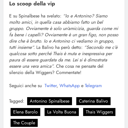
Lo scoop della vip
E su Spinalbese ha svelato:
“Io e Antonino? Siamo
molto amici, in quella casa abbiamo fatto un bel
gruppo. Ovviamente è solo un’amicizia, guarda come mi
fa bene i capelli? Ovviamente è un gran figo, non posso
dire che è brutto. Io e Antonino ci vediamo in gruppo,
tutti insieme“.
La Balivo ha però detto:
“Secondo me c’è
qualcosa sotto perché Thais è muta e inespressiva per
paura di essere guardata da me. Lei si è dimostrata
essere una vera amica”.
Che cosa ne pensate del
silenzio della Wiggers? Commentate!
Seguici anche su
Twitter
,
WhatsApp
e
Telegram
Tagged:
Antonino Spinalbese
Caterina Balivo
Elena Barolo
La Volta Buona
Thais Wiggers
The Couple