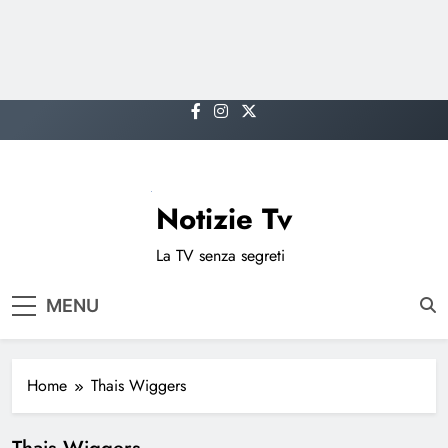
Skip
to
content
Notizie Tv
La TV senza segreti
MENU
Home
Thais Wiggers
Thais Wiggers