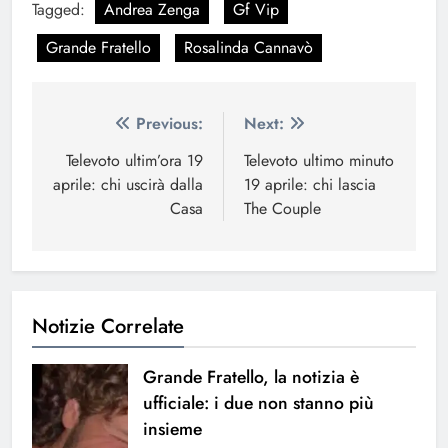
Tagged:
Andrea Zenga
Gf Vip
Grande Fratello
Rosalinda Cannavò
Navigazione
Previous:
Next:
articoli
Televoto ultim’ora 19
Televoto ultimo minuto
aprile: chi uscirà dalla
19 aprile: chi lascia
Casa
The Couple
Notizie Correlate
Grande Fratello, la notizia è
ufficiale: i due non stanno più
insieme