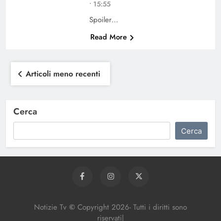
• 15:55
Spoiler…
Read More
Navigazione
Articoli meno recenti
articoli
Cerca
Cerca
Notizie Tv
©
Copy
right
2026- Tutti i diritti sono
riservati|