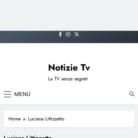
Skip
to
content
Notizie Tv
La TV senza segreti
MENU
Home
Luciana Littizzetto
Luciana Littizzetto