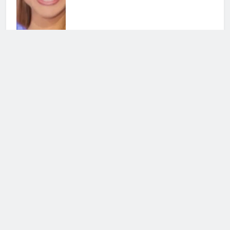
Chi l’ha visto, nominata la nuova
conduttrice: chi è la sostituta di
Federica Sciarelli
28 Luglio 2026 • 22:25
Ballando con le Stelle, Noemi
Bocchi verso il si a Milly Carlucci