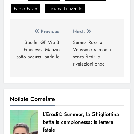
Fabio Fazio
Luciana Littizzetto
Navigazione
Previous:
Next:
articoli
Spoiler GF Vip 8,
Serena Rossi a
Francesca Manzini
Verissimo racconta
sotto accusa: parla lei
senza filtri: le
rivelazioni choc
Notizie Correlate
L’Eredità Summer, la Ghigliottina
beffa la campionessa: la lettera
fatale