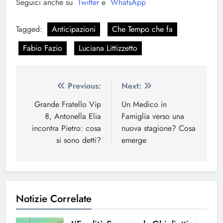
Seguici anche su
Twitter
e
WhatsApp
Tagged:
Anticipazioni
Che Tempo che fa
Fabio Fazio
Luciana Littizzetto
Navigazione
Previous:
Next:
articoli
Grande Fratello Vip
Un Medico in
8, Antonella Elia
Famiglia verso una
incontra Pietro: cosa
nuova stagione? Cosa
si sono detti?
emerge
Notizie Correlate