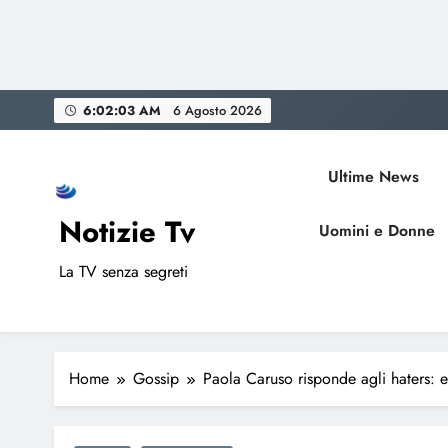
Skip
6:02:04 AM
6 Agosto 2026
to
content
Ultime News
Notizie Tv
Uomini e Donne
La TV senza segreti
Home
Gossip
Paola Caruso risponde agli haters: 