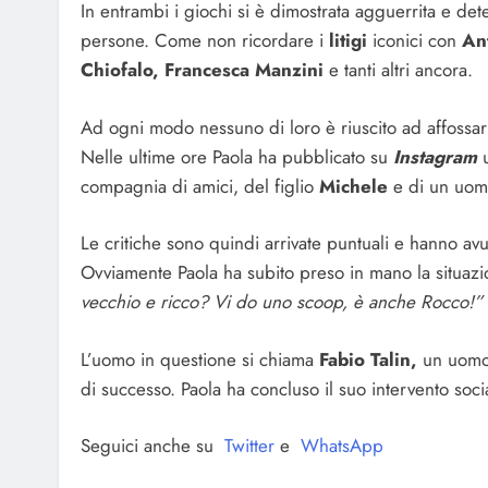
In entrambi i giochi si è dimostrata agguerrita e de
persone. Come non ricordare i
litigi
iconici con
Ant
Chiofalo, Francesca Manzini
e tanti altri ancora.
Ad ogni modo nessuno di loro è riuscito ad affossarla
Nelle ultime ore Paola ha pubblicato su
Instagram
compagnia di amici, del figlio
Michele
e di un uom
Le critiche sono quindi arrivate puntuali e hanno a
Ovviamente Paola ha subito preso in mano la situaz
vecchio e ricco? Vi do uno scoop, è anche Rocco!”
L’uomo in questione si chiama
Fabio Talin,
un uomo 
di successo. Paola ha concluso il suo intervento soc
Seguici anche su
Twitter
e
WhatsApp