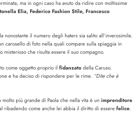
terminata, ma in ogni caso ha avuto da ridire con moltissime
onella Elia, Federico Fashion Stile, Francesco
 nonostante il numero degli haters sia salito all’inverosimile.
un carosello di foto nella quali compare sulla spiaggia in
o misterioso che risulta essere il suo compagno.
vuto come oggetto proprio il
fidanzato
della Caruso.
ione e ha deciso di rispondere per le rime.
“Dite che è
molto più grande di Paola che nella vita è un
imprenditore
ial ribadendo come anche lei abbia il diritto di essere
felice
.