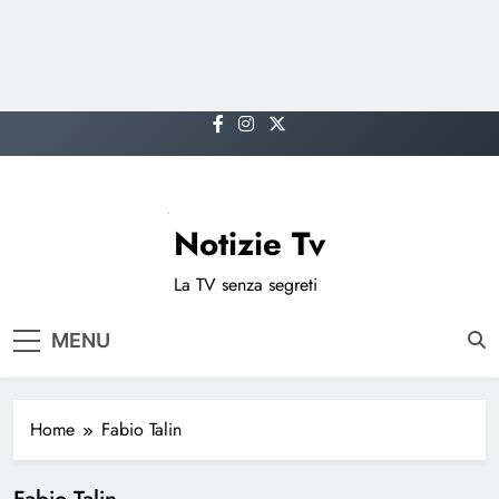
Skip
to
content
Notizie Tv
La TV senza segreti
MENU
Home
Fabio Talin
Fabio Talin