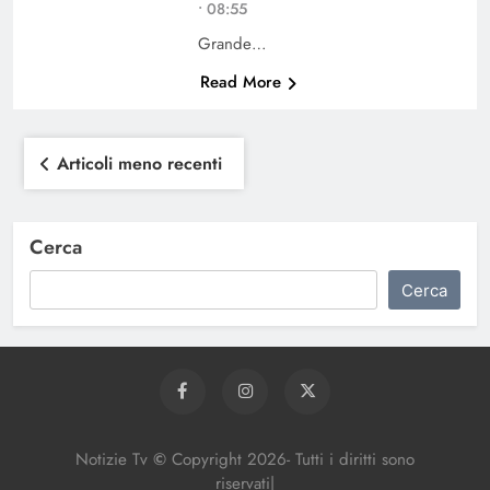
• 08:55
Grande…
Read More
Navigazione
Articoli meno recenti
articoli
Cerca
Cerca
Notizie Tv
©
Copy
right
2026- Tutti i diritti sono
riservati|