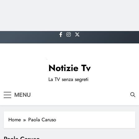
Skip
to
content
Notizie Tv
La TV senza segreti
MENU
Home
Paola Caruso
Paola Caruso