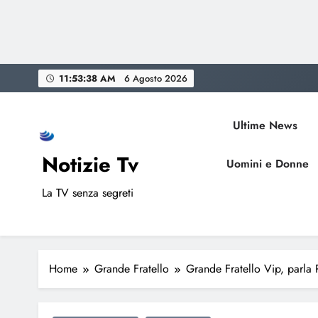
Skip
11:53:39 AM
6 Agosto 2026
to
content
Ultime News
Notizie Tv
Uomini e Donne
La TV senza segreti
Home
Grande Fratello
Grande Fratello Vip, parla 