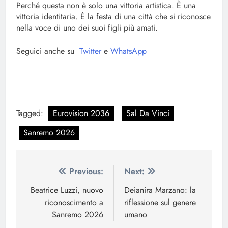
Perché questa non è solo una vittoria artistica. È una
vittoria identitaria. È la festa di una città che si riconosce
nella voce di uno dei suoi figli più amati.
Seguici anche su
Twitter
e
WhatsApp
Tagged:
Eurovision 2036
Sal Da Vinci
Sanremo 2026
Navigazione
Previous:
Next:
articoli
Beatrice Luzzi, nuovo
Deianira Marzano: la
riconoscimento a
riflessione sul genere
Sanremo 2026
umano