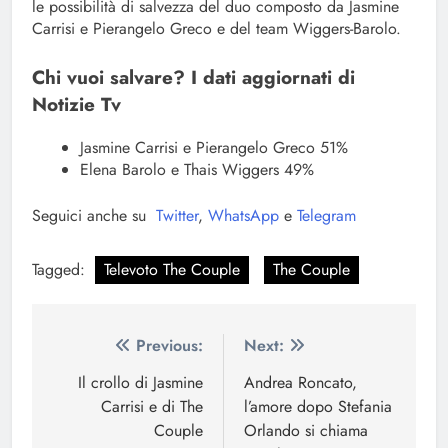
le possibilità di salvezza del duo composto da Jasmine
Carrisi e Pierangelo Greco e del team Wiggers-Barolo.
Chi vuoi salvare? I dati aggiornati di
Notizie Tv
Jasmine Carrisi e Pierangelo Greco 51%
Elena Barolo e Thais Wiggers 49%
Seguici anche su
Twitter
,
WhatsApp
e
Telegram
Tagged:
Televoto The Couple
The Couple
Navigazione
Previous:
Next:
articoli
Il crollo di Jasmine
Andrea Roncato,
Carrisi e di The
l’amore dopo Stefania
Couple
Orlando si chiama