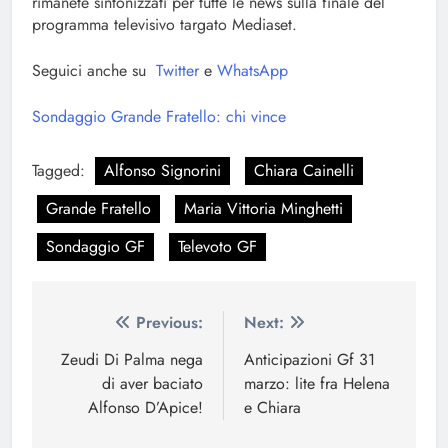
rimanete sintonizzati per tutte le news sulla finale del
programma televisivo targato Mediaset.
Seguici anche su
Twitter
e
WhatsApp
Sondaggio Grande Fratello: chi vince
Tagged:
Alfonso Signorini
Chiara Cainelli
Grande Fratello
Maria Vittoria Minghetti
Sondaggio GF
Televoto GF
Navigazione
Previous:
Next:
articoli
Zeudi Di Palma nega
Anticipazioni Gf 31
di aver baciato
marzo: lite fra Helena
Alfonso D’Apice!
e Chiara