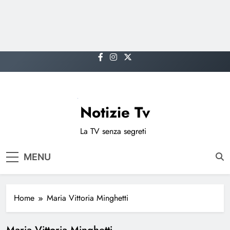
Skip
to
content
Notizie Tv
La TV senza segreti
MENU
Home
Maria Vittoria Minghetti
Maria Vittoria Minghetti