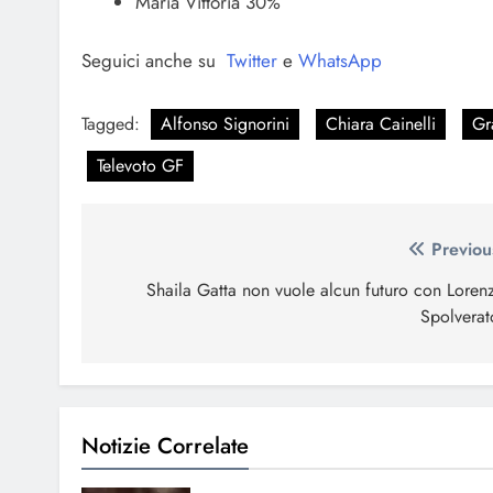
Maria Vittoria 30%
Seguici anche su
Twitter
e
WhatsApp
Tagged:
Alfonso Signorini
Chiara Cainelli
Gr
Televoto GF
Navigazione
Previou
articoli
Shaila Gatta non vuole alcun futuro con Loren
Spolverat
Notizie Correlate