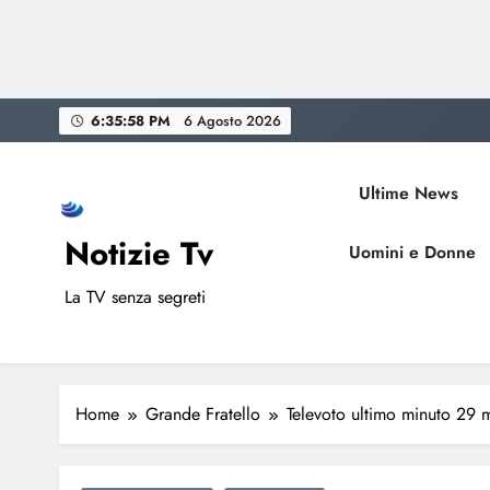
Skip
6:35:59 PM
6 Agosto 2026
to
content
Ultime News
Notizie Tv
Uomini e Donne
La TV senza segreti
Home
Grande Fratello
Televoto ultimo minuto 29 