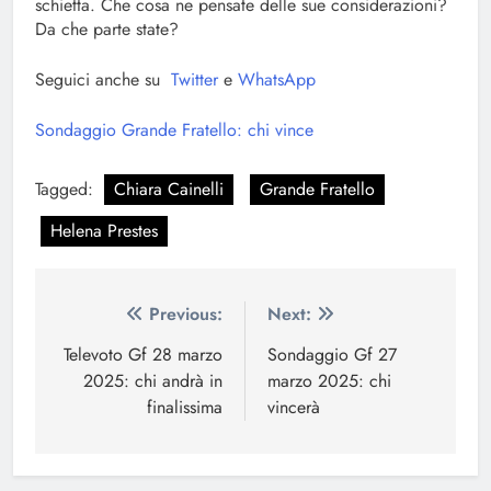
schietta. Che cosa ne pensate delle sue considerazioni?
Da che parte state?
Seguici anche su
Twitter
e
WhatsApp
Sondaggio Grande Fratello: chi vince
Tagged:
Chiara Cainelli
Grande Fratello
Helena Prestes
Navigazione
Previous:
Next:
articoli
Televoto Gf 28 marzo
Sondaggio Gf 27
2025: chi andrà in
marzo 2025: chi
finalissima
vincerà