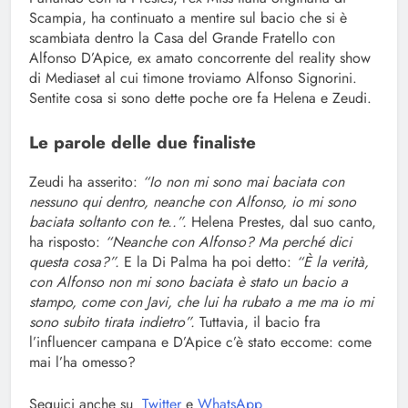
Scampia, ha continuato a mentire sul bacio che si è
scambiata dentro la Casa del Grande Fratello con
Alfonso D’Apice, ex amato concorrente del reality show
di Mediaset al cui timone troviamo Alfonso Signorini.
Sentite cosa si sono dette poche ore fa Helena e Zeudi.
Le parole delle due finaliste
Zeudi ha asserito:
“Io non mi sono mai baciata con
nessuno qui dentro, neanche con Alfonso, io mi sono
baciata soltanto con te..”.
Helena Prestes, dal suo canto,
ha risposto:
“Neanche con Alfonso? Ma perché dici
questa cosa?”.
E la Di Palma ha poi detto:
“È la verità,
con Alfonso non mi sono baciata è stato un bacio a
stampo, come con Javi, che lui ha rubato a me ma io mi
sono subito tirata indietro”.
Tuttavia, il bacio fra
l’influencer campana e D’Apice c’è stato eccome: come
mai l’ha omesso?
Seguici anche su
Twitter
e
WhatsApp