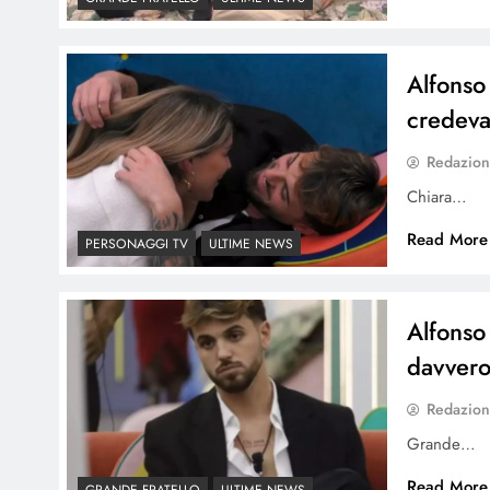
Alfonso
credev
Redazio
Chiara…
Read More
PERSONAGGI TV
ULTIME NEWS
Alfonso
davvero
Redazio
Grande…
Read More