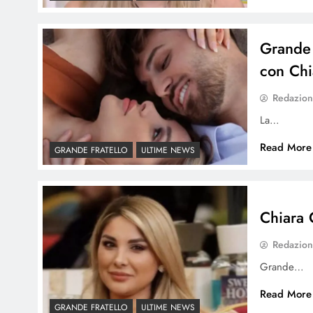
Grande F
con Chi
Redazio
La…
Read More
GRANDE FRATELLO
ULTIME NEWS
Chiara C
Redazio
Grande…
Read More
GRANDE FRATELLO
ULTIME NEWS