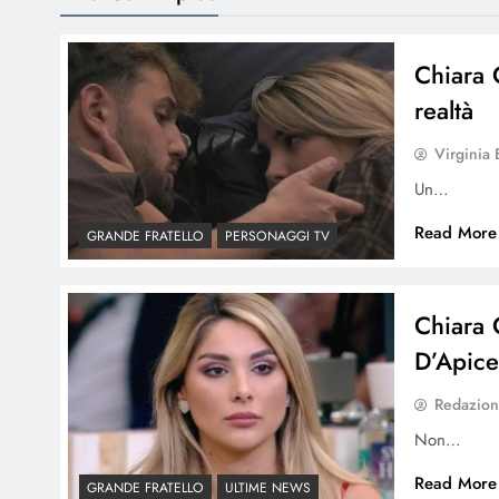
Chiara 
realtà
Virginia 
Un…
Read More
GRANDE FRATELLO
PERSONAGGI TV
Chiara C
D’Apice
Redazio
Non…
Read More
GRANDE FRATELLO
ULTIME NEWS