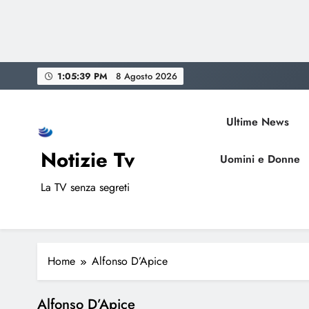
Skip
1:05:40 PM
8 Agosto 2026
to
content
Ultime News
Notizie Tv
Uomini e Donne
La TV senza segreti
Home
Alfonso D’Apice
Alfonso D’Apice