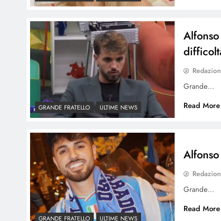
Alfonso
difficolt
Redazio
Grande…
Read More
GRANDE FRATELLO
ULTIME NEWS
Alfonso 
Redazio
Grande…
Read More
GRANDE FRATELLO
ULTIME NEWS