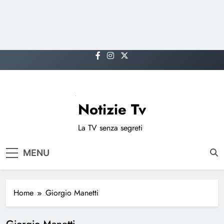
Skip
to
content
Notizie Tv
La TV senza segreti
MENU
Home
Giorgio Manetti
Giorgio Manetti