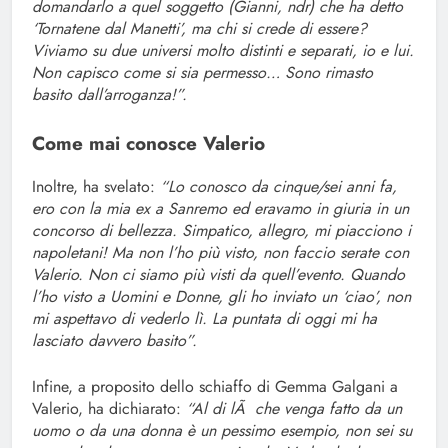
domandarlo a quel soggetto (Gianni, ndr) che ha detto
‘Tornatene dal Manetti’, ma chi si crede di essere?
Viviamo su due universi molto distinti e separati, io e lui.
Non capisco come si sia permesso… Sono rimasto
basito dall’arroganza!”.
Come mai conosce Valerio
Inoltre, ha svelato:
“Lo conosco da cinque/sei anni fa,
ero con la mia ex a Sanremo ed eravamo in giuria in un
concorso di bellezza. Simpatico, allegro, mi piacciono i
napoletani! Ma non l’ho più visto, non faccio serate con
Valerio. Non ci siamo più visti da quell’evento. Quando
l’ho visto a Uomini e Donne, gli ho inviato un ‘ciao’, non
mi aspettavo di vederlo lì. La puntata di oggi mi ha
lasciato davvero basito”.
Infine, a proposito dello schiaffo di Gemma Galgani a
Valerio, ha dichiarato:
“Al di lÃ che venga fatto da un
uomo o da una donna è un pessimo esempio, non sei su