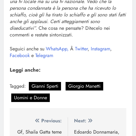
una tv locale ma su una tv nazionale. Vedo che la
persona condannata è la persona che ha ricevuto lo
schiaffo, cioè gli ha tirato lo schiaffo e gli sono stati fatti
anche gli applausi. Certi atteggiamenti sono
diseducativi”.
Che cosa ne pensate? Ditecelo nei
commenti e restate sintonizzati.
Seguici anche su
WhatsApp,
Â
Twitter
,
Instagram
,
Facebook
e
Telegram
Leggi anche:
Tagged:
Gianni Sperti
Giorgio Manetti
Uomini e Donne
Navigazione
Previous:
Next:
articoli
Gf, Shaila Gatta teme
Edoardo Donnamaria,