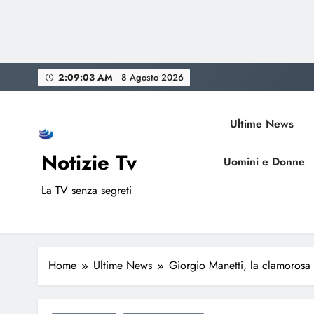
Skip
2:09:04 AM
8 Agosto 2026
to
content
Ultime News
Notizie Tv
Uomini e Donne
La TV senza segreti
Home
Ultime News
Giorgio Manetti, la clamoros