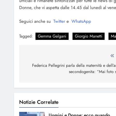
ufficiali e rimanete sintonizzati per tutte le news d
Donne, che vi aspetta dalle 14.45 dal lunedì al ven
Seguici anche su
Twitter
e
WhatsApp
Tagged:
Gemma Galgani
Giorgio Manetti
Ma
Navigazione
articoli
Federica Pellegrini parla della maternità e dell’a
secondogenita: “Mai foto s
Notizie Correlate
Uomini e Donne: ecco quando