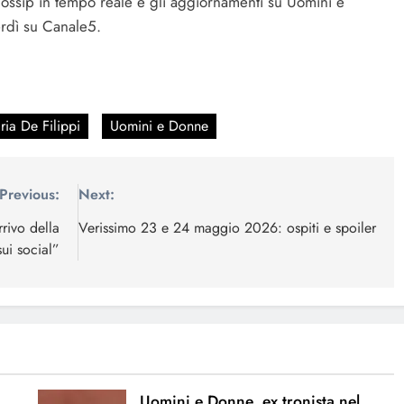
i gossip in tempo reale e gli aggiornamenti su Uomini e
erdì su Canale5.
ria De Filippi
Uomini e Donne
Previous:
Next:
rrivo della
Verissimo 23 e 24 maggio 2026: ospiti e spoiler
ui social”
Uomini e Donne, ex tronista nel