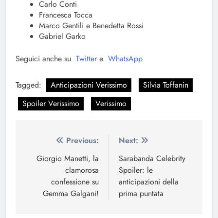
Carlo Conti
Francesca Tocca
Marco Gentili e Benedetta Rossi
Gabriel Garko
Seguici anche su
Twitter
e
WhatsApp
Tagged:
Anticipazioni Verissimo
Silvia Toffanin
Spoiler Verissimo
Verissimo
Navigazione
Previous:
Next:
articoli
Giorgio Manetti, la
Sarabanda Celebrity
clamorosa
Spoiler: le
confessione su
anticipazioni della
Gemma Galgani!
prima puntata