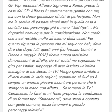
GF Vip: incontrai Alfonso Signorini a Roma, presso la
casa del GF: Alfonso fu estremamente gentile con me,
ma con la stessa gentilezza rifiutai di partecipare. Non
me la sentivo di passare alcuni mesi in quella casa a
contatto con personaggi più o meno “TeleVips”… Ma
ringraziai comunque per la considerazione. Non credo
che avrei resistito molto all’interno della casa!! Per
quanto riguarda le persone che mi seguono: beh, devo
dire che dopo tutti questi anni (ho lasciato Uomini e
Donne a maggio 2018) ricevo tuttora tantissime
dimostrazioni di affetto, sia sui social ma soprattutto in
giro per l’Italia: suppongo di aver lasciato un’ottima
immagine di me stesso, in TV! Vengo spesso invitato a
diversi eventi in varie regioni, soprattutto al Sud ed è
sempre un enorme piacere incontrare persone che ti
stringono la mano con affetto… Se tornerei in TV?
Certamente, lo farei se mi fosse proposta la conduzione
di un format tipo “Stranamore”, dove starei a contatto
con gente comune, senza fenomeni o pseudo
personaggi televisivi”.