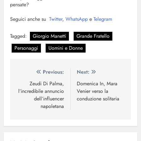
pensate?
Seguici anche su
Twitter
,
WhatsApp
e
Telegram
Tagged:
Giorgio Manetti
Grande Fratello
Personaggi
Uomini e Donne
Navigazione
Previous:
Next:
articoli
Zeudi Di Palma,
Domenica In, Mara
l’incredibile annuncio
Venier verso la
dell’influencer
conduzione solitaria
napoletana