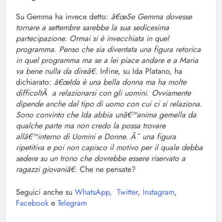
Su Gemma ha invece detto:
â€œSe Gemma dovesse
tornare a settembre sarebbe la sua sedicesima
partecipazione. Ormai si è invecchiata in quel
programma. Penso che sia diventata una figura retorica
in quel programma ma se a lei piace andare e a Maria
va bene nulla da direâ€.
Infine, su Ida Platano, ha
dichiarato:
â€œIda è una bella donna ma ha molte
difficoltÃ a relazionarsi con gli uomini. Ovviamente
dipende anche dal tipo di uomo con cui ci si relaziona.
Sono convinto che Ida abbia unâ€™anima gemella da
qualche parte ma non credo la possa trovare
allâ€™interno di Uomini e Donne. Ãˆ una figura
ripetitiva e poi non capisco il motivo per il quale debba
sedere su un trono che dovrebbe essere riservato a
ragazzi giovaniâ€.
Che ne pensate?
Seguici anche su
WhatsApp,
Twitter
,
Instagram
,
Facebook
e
Telegram