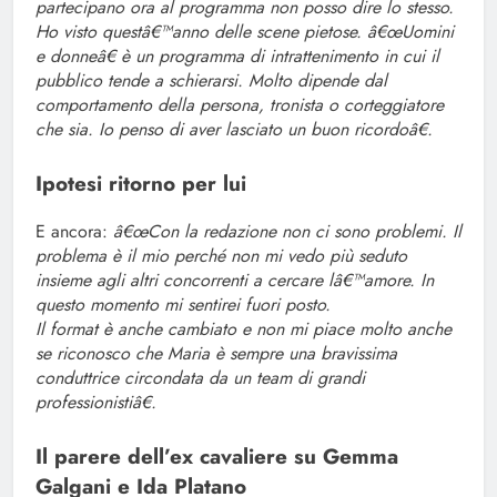
partecipano ora al programma non posso dire lo stesso.
Ho visto questâ€™anno delle scene pietose. â€œUomini
e donneâ€ è un programma di intrattenimento in cui il
pubblico tende a schierarsi. Molto dipende dal
comportamento della persona, tronista o corteggiatore
che sia. Io penso di aver lasciato un buon ricordoâ€.
Ipotesi ritorno per lui
E ancora:
â€œCon la redazione non ci sono problemi. Il
problema è il mio perché non mi vedo più seduto
insieme agli altri concorrenti a cercare lâ€™amore. In
questo momento mi sentirei fuori posto.
Il format è anche cambiato e non mi piace molto anche
se riconosco che Maria è sempre una bravissima
conduttrice circondata da un team di grandi
professionistiâ€.
Il parere dell’ex cavaliere su Gemma
Galgani e Ida Platano