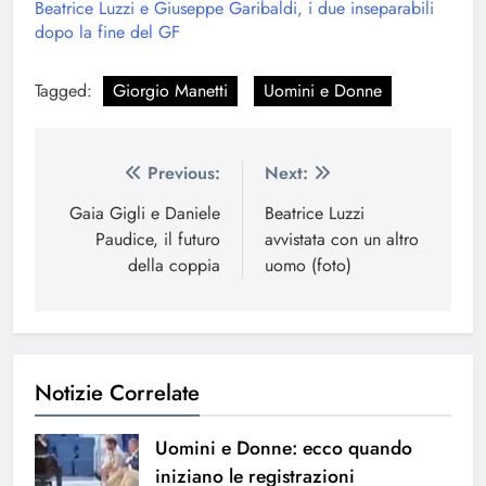
Beatrice Luzzi e Giuseppe Garibaldi, i due inseparabili
dopo la fine del GF
Tagged:
Giorgio Manetti
Uomini e Donne
Navigazione
Previous:
Next:
articoli
Gaia Gigli e Daniele
Beatrice Luzzi
Paudice, il futuro
avvistata con un altro
della coppia
uomo (foto)
Notizie Correlate
Uomini e Donne: ecco quando
iniziano le registrazioni