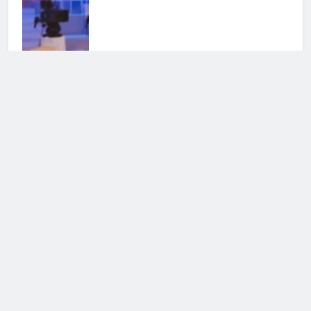
Uomini e Donne, parla Francesca
Sorrentino: il suo incontro con
Manuel
25 Luglio 2026 • 09:48
Uomini e Donne, paura per