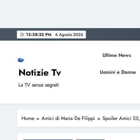
Skip
12:28:33 PM
6 Agosto 2026
to
content
Ultime News
Notizie Tv
Uomini e Donne
La TV senza segreti
Home
Amici di Maria De Filippi
Spoiler Amici 25,