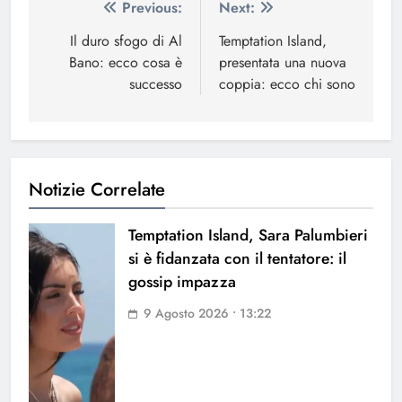
Navigazione
Previous:
Next:
articoli
Il duro sfogo di Al
Temptation Island,
Bano: ecco cosa è
presentata una nuova
successo
coppia: ecco chi sono
Notizie Correlate
Temptation Island, Sara Palumbieri
si è fidanzata con il tentatore: il
gossip impazza
9 Agosto 2026 • 13:22